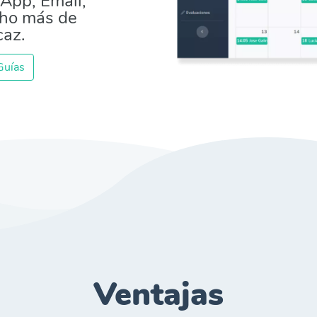
App, Email,
cho más de
caz.
 Guías
Ventajas