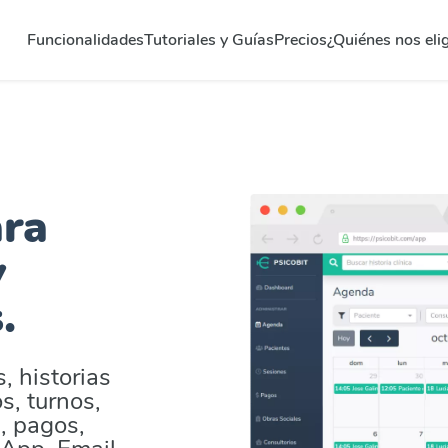
Funcionalidades
Tutoriales y Guías
Precios
¿Quiénes nos eli
ara
y
.
, historias
s, turnos,
, pagos,