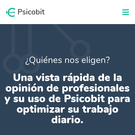
Psicobit
Funcionalidades
Tutoriales y Guías
Precios
¿Quiénes nos eligen?
¿Quiénes nos eligen?
Invita colegas
Una vista rápida de la
opinión de profesionales
Iniciar Sesión
y su uso de Psicobit para
Pruébalo Gratis
optimizar su trabajo
diario.